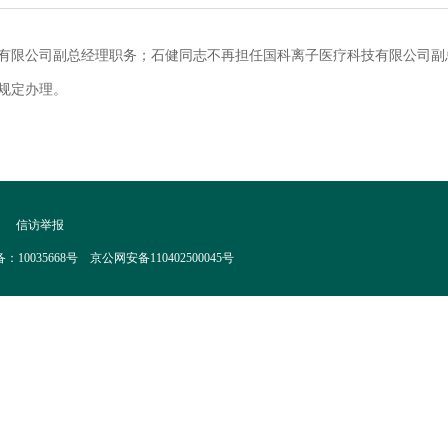
有限公司副总经理职务；石健同志不再担任国科离子医疗科技有限公司副
规定办理。
|
信访举报
035668号 京公网安备110402500045号